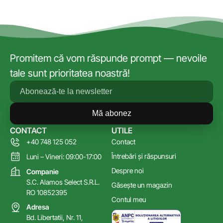
Promitem că vom răspunde prompt — nevoile
tale sunt prioritatea noastră!
Mă abonez
CONTACT
UTILE
+40 748 125 052
Contact
Întrebări și răspunsuri
Luni – Vineri: 09:00-17:00
Despre noi
Companie
S.C. Alamos Select S.R.L.
Găsește un magazin
RO 10852395
Contul meu
Adresa
Bd. Libertatii, Nr. 11,