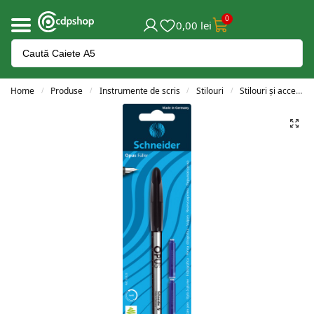
0
0,00
lei
Home
Produse
Instrumente de scris
Stilouri
Stilouri și accesorii
/
/
/
/