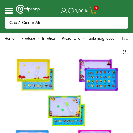
0
0,00
lei
Home
Produse
Birotică
Prezentare
Table magnetice
Tablita pentru scris cu burete, 20×30 cm
/
/
/
/
/