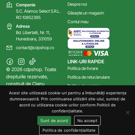
Despre noi
Companie
S.C. Alamos Select S.R.L.
Găsește un magazin
RO 10852395
Contul meu
Adresa
Bd. Libertatii, Nr. 11,
Hunedoara, 331059
contact@cdpshop.ro
LINK-URI RAPIDE
Politica de livrare
© 2026 cdpshop. Toate
drepturile rezervate,
Politica de retur/anulare
construit de
Clarru
Politica de cookies
Acest site utilizează cookie-uri pentru a îmbunătăți experiența
Poltica de confidențialitate
dumneavoastră. Prin continuarea utilizării site-ului, sunteți de
Termeni și Condiții
acord cu utilizarea cookie-urilor conform Politicii de
confidențialitate.
Sunt de acord
Nu accept
Politica de confidențialitate