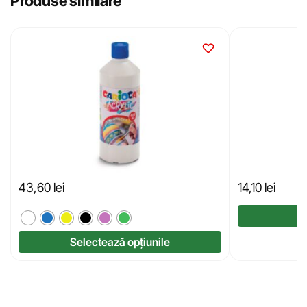
Produse similare
43,60
lei
14,10
lei
Selectează opțiunile