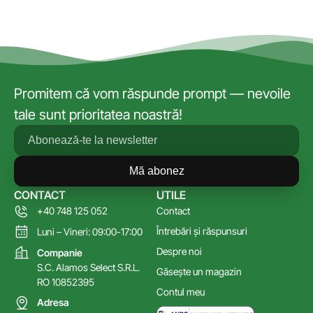
Promitem că vom răspunde prompt — nevoile
tale sunt prioritatea noastră!
Mă abonez
CONTACT
UTILE
+40 748 125 052
Contact
Întrebări și răspunsuri
Luni – Vineri: 09:00-17:00
Despre noi
Companie
S.C. Alamos Select S.R.L.
Găsește un magazin
RO 10852395
Contul meu
Adresa