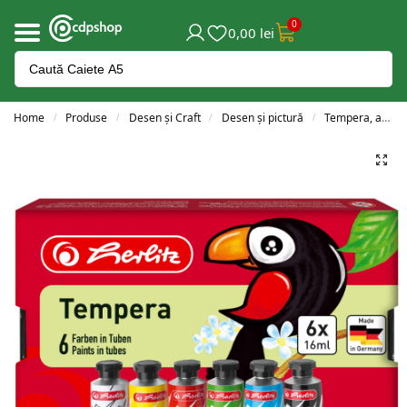
0
0,00
lei
Home
Produse
Desen și Craft
Desen și pictură
Tempera, acuarele și guașe
/
/
/
/