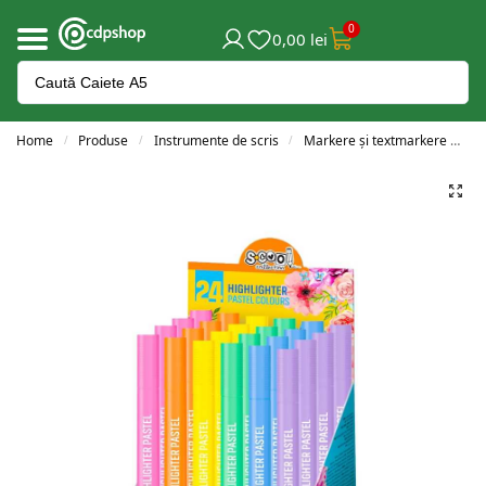
0
0,00
lei
Home
Produse
Instrumente de scris
Markere și textmarkere
T
/
/
/