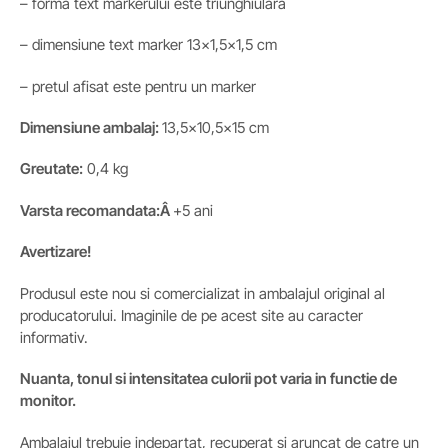
– forma text markerului este triunghiulara
– dimensiune text marker 13×1,5×1,5 cm
– pretul afisat este pentru un marker
Dimensiune ambalaj:
13,5×10,5×15 cm
Greutate:
0,4 kg
Varsta recomandata:Â
+5 ani
Avertizare!
Produsul este nou si comercializat in ambalajul original al
producatorului. Imaginile de pe acest site au caracter
informativ.
Nuanta, tonul si intensitatea culorii pot varia in functie de
monitor.
Ambalajul trebuie indepartat, recuperat si aruncat de catre un