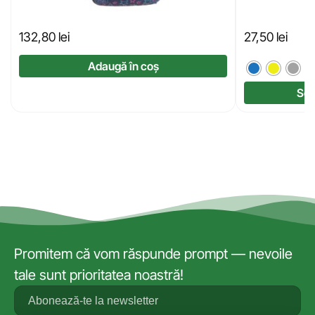
132,80
lei
27,50
lei
Adaugă în coș
Sel
Promitem că vom răspunde prompt — nevoile
tale sunt prioritatea noastră!