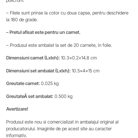
policrom.
– Filele sunt prinse la cotor cu doua capse, pentru deschidere
la 180 de grade.
– Pretul afisat este pentru un carnet.
– Produsul este ambalat la set de 20 carnete, in folie.
Dimensiuni carnet (Lxlxh):
10.3×0.2×14.8 cm
Dimensiuni set
ambalat (Lxlxh)
:
10.5x4x15 cm
Greutate carnet:
0.025 kg
GreutateÂ
set
ambalat
:
0.500 kg
Avertizare!
Produsul este nou si comercializat in ambalajul original al
producatorului. Imaginile de pe acest site au caracter
informativ.