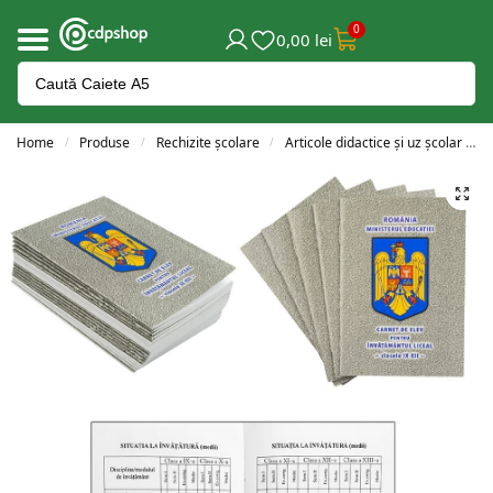
0
0,00
lei
Home
Produse
Rechizite școlare
Articole didactice și uz școlar
/
/
/