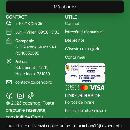
Mă abonez
CONTACT
UTILE
+40 748 125 052
Contact
Întrebări și răspunsuri
Luni – Vineri: 09:00-17:00
Despre noi
Companie
S.C. Alamos Select S.R.L.
Găsește un magazin
RO 10852395
Contul meu
Adresa
Bd. Libertatii, Nr. 11,
Hunedoara, 331059
contact@cdpshop.ro
LINK-URI RAPIDE
Politica de livrare
© 2026 cdpshop. Toate
drepturile rezervate,
Politica de retur/anulare
construit de
Clarru
Politica de cookies
Acest site utilizează cookie-uri pentru a îmbunătăți experiența
Poltica de confidențialitate