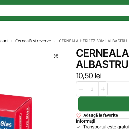
louri
Cerneală și rezerve
CERNEALA HERLITZ 30ML ALBASTRU
/
/
CERNEALA
ALBASTRU
10,50
lei
Adaugă la favorite
Informații
Transportul este gratu