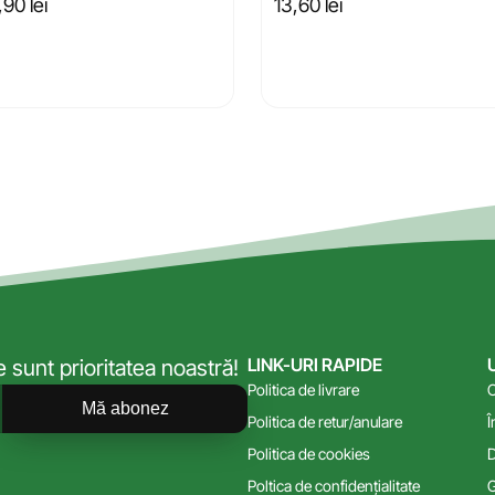
,90
lei
13,60
lei
LINK-URI RAPIDE
sunt prioritatea noastră!
Politica de livrare
C
Mă abonez
Politica de retur/anulare
Î
Politica de cookies
D
Poltica de confidențialitate
G