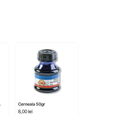
A
Cerneala 50gr
8,00
lei