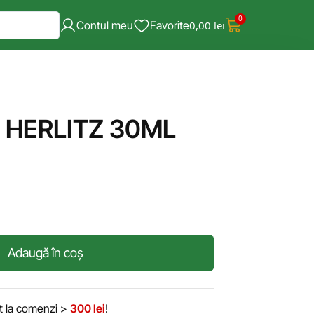
0
Contul meu
Favorite
0,00
lei
 HERLITZ 30ML
Adaugă în coș
it la comenzi >
300 lei
!