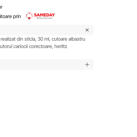
ur
rătoare prin
ealizat din sticla, 30 ml, culoare albastru
utorul cariocii corectoare, herlitz