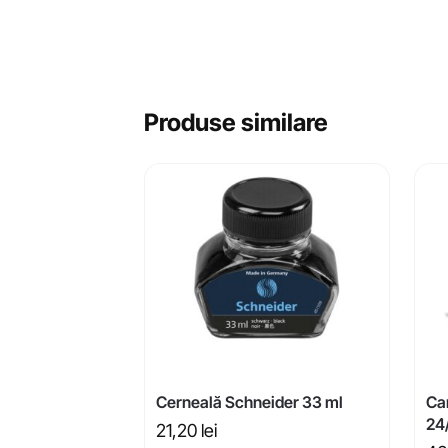
Produse similare
Cerneală Schneider 33 ml
Car
24
21,20
lei