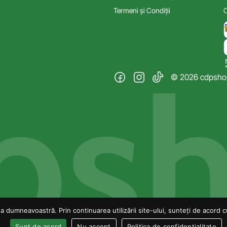
Termeni și Condiții
C
© 2026 cdpshop.
 dumneavoastră. Prin continuarea utilizării site-ului, sunteți de acord cu 
Sunt de acord
Nu accept
Politica de confidențialitate