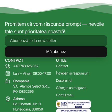
Promitem că vom răspunde prompt — nevoile
tale sunt prioritatea noastră!
Mă abonez
CONTACT
UTILE
+40 748 125 052
Contact
Întrebări și răspunsuri
Luni – Vineri: 09:00-17:00
Despre noi
Companie
S.C. Alamos Select S.R.L.
Găsește un magazin
RO 10852395
Contul meu
Adresa
Bd. Libertatii, Nr. 11,
Hunedoara, 331059