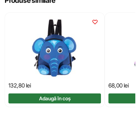
Produse similare
132,80
lei
68,00
lei
Adaugă în coș