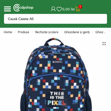
0
0,00
lei
Home
Produse
Rechizite școlare
Ghiozdane și genți
Ghiozdane adolescenți
/
/
/
/