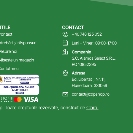
UTILE
CONTACT
ontact
+40 748 125 052
ntrebări și răspunsuri
Luni – Vineri: 09:00-17:00
espre noi
Companie
S.C. Alamos Select S.R.L.
ăsește un magazin
RO 10852395
ontul meu
Adresa
Bd. Libertatii, Nr. 11,
Hunedoara, 331059
contact@cdpshop.ro
 Toate drepturile rezervate, construit de
Clarru