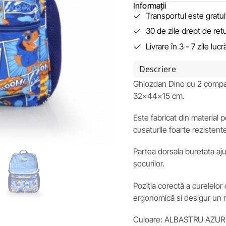
Informații
Transportul este gratu
30 de zile drept de ret
Livrare în 3 - 7 zile luc
Descriere
Ghiozdan Dino cu 2 compar
32x44x15 cm.
Este fabricat din material 
cusaturile foarte rezistent
Partea dorsala buretata ajut
șocurilor.
Poziția corectă a curelelor
ergonomică si desigur un 
Culoare: ALBASTRU AZUR