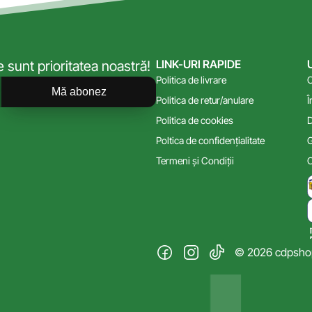
LINK-URI RAPIDE
sunt prioritatea noastră!
Politica de livrare
C
Mă abonez
Politica de retur/anulare
Î
Politica de cookies
D
Poltica de confidențialitate
G
Termeni și Condiții
C
© 2026 cdpshop.