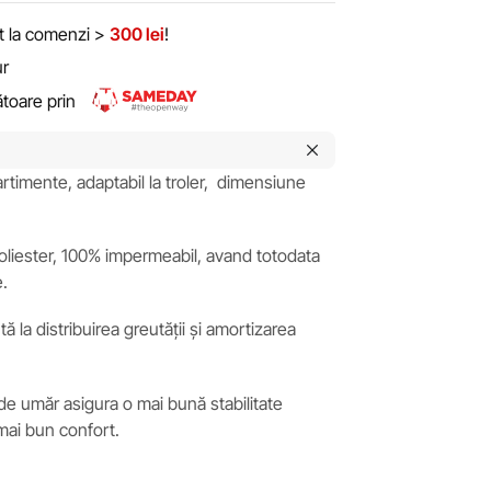
it la comenzi >
300 lei
!
ur
rătoare prin
timente, adaptabil la troler, dimensiune
poliester, 100% impermeabil, avand totodata
e.
ă la distribuirea greutății și amortizarea
 de umăr asigura o mai bună stabilitate
mai bun confort.