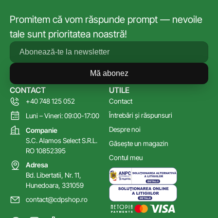
Promitem că vom răspunde prompt — nevoile
tale sunt prioritatea noastră!
Mă abonez
CONTACT
UTILE
+40 748 125 052
Contact
Întrebări și răspunsuri
Luni – Vineri: 09:00-17:00
Despre noi
Companie
S.C. Alamos Select S.R.L.
Găsește un magazin
RO 10852395
Contul meu
Adresa
Bd. Libertatii, Nr. 11,
Hunedoara, 331059
contact@cdpshop.ro