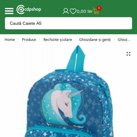
0
0,00
lei
Home
Produse
Rechizite școlare
Ghiozdane și genți
Ghiozdane clasele 0-2
/
/
/
/