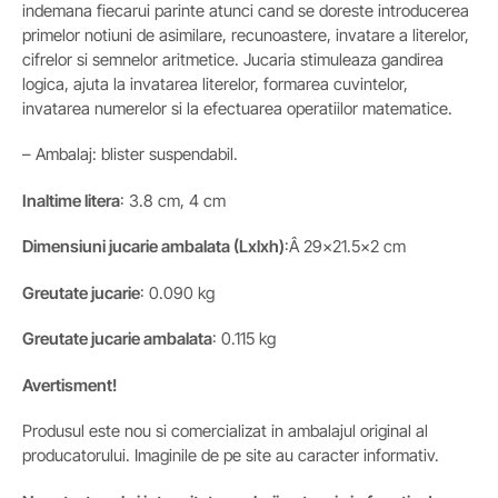
indemana fiecarui parinte atunci cand se doreste introducerea
primelor notiuni de asimilare, recunoastere, invatare a literelor,
cifrelor si semnelor aritmetice. Jucaria stimuleaza gandirea
logica, ajuta la invatarea literelor, formarea cuvintelor,
invatarea numerelor si la efectuarea operatiilor matematice.
– Ambalaj: blister suspendabil.
Inaltime litera
: 3.8 cm, 4 cm
Dimensiuni jucarie ambalata (Lxlxh)
:Â 29×21.5×2 cm
Greutate jucarie
: 0.090 kg
Greutate
jucarie ambalata
: 0.115 kg
Avertisment!
Produsul este nou si comercializat in ambalajul original al
producatorului. Imaginile de pe site au caracter informativ.