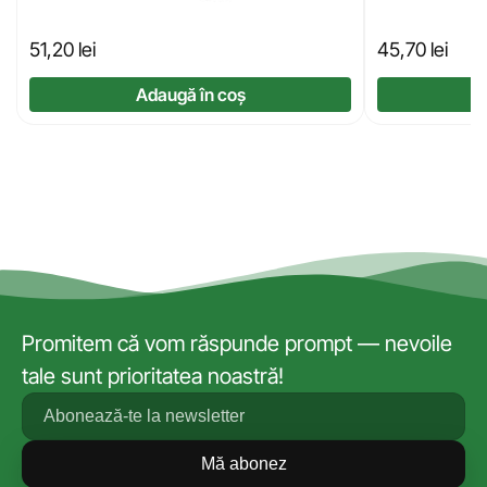
51,20
lei
45,70
lei
Adaugă în coș
Promitem că vom răspunde prompt — nevoile
tale sunt prioritatea noastră!
Mă abonez