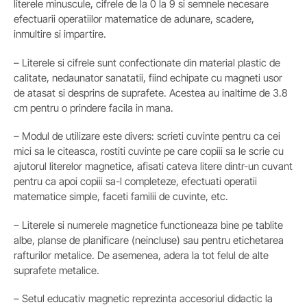
literele minuscule, cifrele de la 0 la 9 si semnele necesare
efectuarii operatiilor matematice de adunare, scadere,
inmultire si impartire.
– Literele si cifrele sunt confectionate din material plastic de
calitate, nedaunator sanatatii, fiind echipate cu magneti usor
de atasat si desprins de suprafete. Acestea au inaltime de 3.8
cm pentru o prindere facila in mana.
– Modul de utilizare este divers: scrieti cuvinte pentru ca cei
mici sa le citeasca, rostiti cuvinte pe care copiii sa le scrie cu
ajutorul literelor magnetice, afisati cateva litere dintr-un cuvant
pentru ca apoi copiii sa-l completeze, efectuati operatii
matematice simple, faceti familii de cuvinte, etc.
– Literele si numerele magnetice functioneaza bine pe tablite
albe, planse de planificare (neincluse) sau pentru etichetarea
rafturilor metalice. De asemenea, adera la tot felul de alte
suprafete metalice.
– Setul educativ magnetic reprezinta accesoriul didactic la