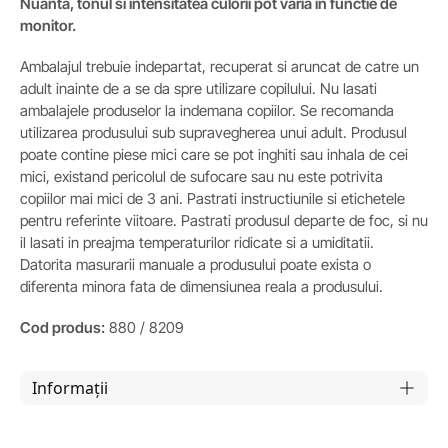
Nuanta, tonul si intensitatea culorii pot varia in functie de
monitor.
Ambalajul trebuie indepartat, recuperat si aruncat de catre un
adult inainte de a se da spre utilizare copilului. Nu lasati
ambalajele produselor la indemana copiilor. Se recomanda
utilizarea produsului sub supravegherea unui adult. Produsul
poate contine piese mici care se pot inghiti sau inhala de cei
mici, existand pericolul de sufocare sau nu este potrivita
copiilor mai mici de 3 ani. Pastrati instructiunile si etichetele
pentru referinte viitoare. Pastrati produsul departe de foc, si nu
il lasati in preajma temperaturilor ridicate si a umiditatii.
Datorita masurarii manuale a produsului poate exista o
diferenta minora fata de dimensiunea reala a produsului.
Cod produs:
880 / 8209
Informații