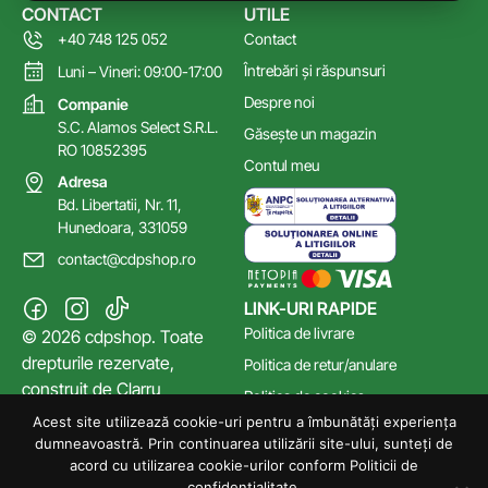
CONTACT
UTILE
+40 748 125 052
Contact
Întrebări și răspunsuri
Luni – Vineri: 09:00-17:00
Despre noi
Companie
S.C. Alamos Select S.R.L.
Găsește un magazin
RO 10852395
Contul meu
Adresa
Bd. Libertatii, Nr. 11,
Hunedoara, 331059
contact@cdpshop.ro
LINK-URI RAPIDE
Politica de livrare
© 2026 cdpshop. Toate
drepturile rezervate,
Politica de retur/anulare
construit de
Clarru
Politica de cookies
Acest site utilizează cookie-uri pentru a îmbunătăți experiența
Poltica de confidențialitate
dumneavoastră. Prin continuarea utilizării site-ului, sunteți de
Termeni și Condiții
acord cu utilizarea cookie-urilor conform Politicii de
confidențialitate.