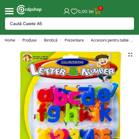
0
0,00
lei
Home
Produse
Birotică
Prezentare
Accesorii pentru table și flipchart-uri
/
/
/
/