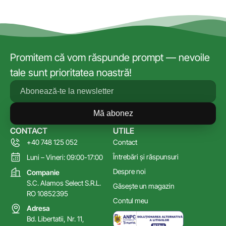
Promitem că vom răspunde prompt — nevoile
tale sunt prioritatea noastră!
Mă abonez
CONTACT
UTILE
+40 748 125 052
Contact
Întrebări și răspunsuri
Luni – Vineri: 09:00-17:00
Despre noi
Companie
S.C. Alamos Select S.R.L.
Găsește un magazin
RO 10852395
Contul meu
Adresa
Bd. Libertatii, Nr. 11,