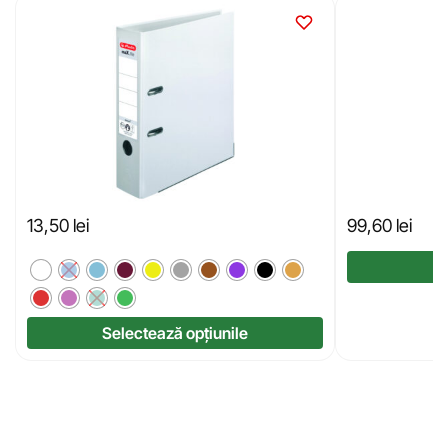
13,50
lei
99,60
lei
Selectează opțiunile