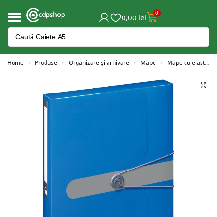
0
0,00
lei
Home
Produse
Organizare și arhivare
Mape
Mape cu elastic
/
/
/
/