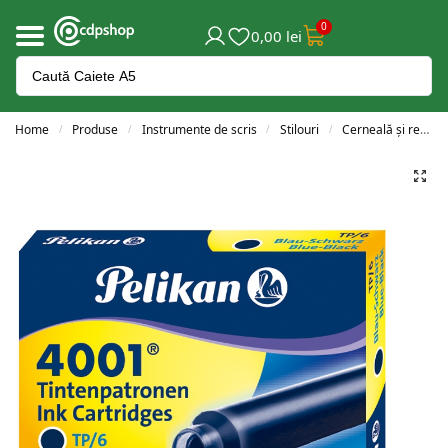
0
0,00
lei
Home
Produse
Instrumente de scris
Stilouri
Cerneală și rezerve
/
/
/
/