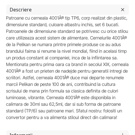
Descriere
Patroane cu cerneala 4001Â® tip TP6, corp realizat din plastic,
dimensiune standard, culoare albastru inchis, set 6 bucati.
Patroanele de dimensiune standard se potrivesc cu orice stilou
care utilizeaza acest sistem de alimentare. Cernelurile 4001Â®
de la Pelikan se numara printre primele produse ce au adus
brandului faima si renume la nivel mondial, fiind in acelasi timp
un produs constant al companiei, inca de la infiintarea sa.
Mentionata pentru prima oara ca brand in secolul XIX, cerneala
4001Â® a fost un prieten de nadejde pentru generatii intregi de
scriitori. Astfel, cerneala 4001Â® duce mai departe renumele
marcii Pelikan de peste 100 de ani, contribuind la cultura
scrisului de mana prin formula sa clasica definita de culori
luminoase, vibrante. Cerneala 4001Â® este disponibila in
calimara de 30ml sau 62,5ml, dar si sub forma de patroane
standard (TP/6) sau patroane mari. Sfatul nostru: folositi un
convertor pentru a va alimenta stiloul direct din calimara!