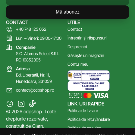
Mă abonez
CONTACT
UTILE
+40 748 125 052
Contact
Întrebări și răspunsuri
Luni – Vineri: 09:00-17:00
Despre noi
Companie
S.C. Alamos Select S.R.L.
Găsește un magazin
RO 10852395
Contul meu
Adresa
Bd. Libertatii, Nr. 11,
Hunedoara, 331059
contact@cdpshop.ro
LINK-URI RAPIDE
Politica de livrare
© 2026 cdpshop. Toate
drepturile rezervate,
Politica de retur/anulare
construit de
Clarru
Politica de cookies