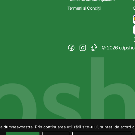
Termeni și Condiții
C
© 2026 cdpshop.
 dumneavoastră. Prin continuarea utilizării site-ului, sunteți de acord cu 