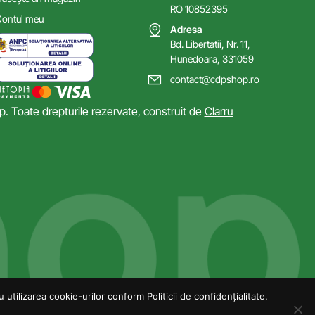
RO 10852395
ontul meu
Adresa
Bd. Libertatii, Nr. 11,
Hunedoara, 331059
contact@cdpshop.ro
 Toate drepturile rezervate, construit de
Clarru
utilizarea cookie-urilor conform Politicii de confidențialitate.