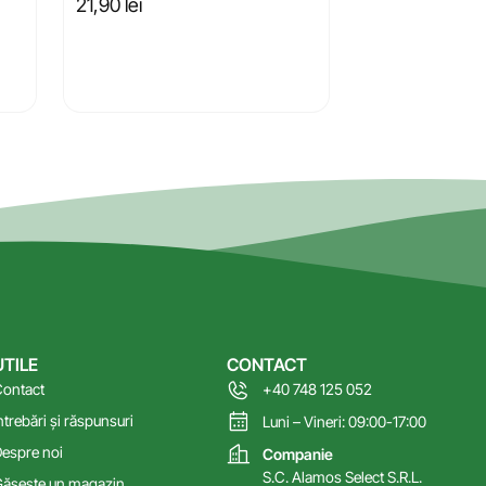
21,90
lei
UTILE
CONTACT
ontact
+40 748 125 052
ntrebări și răspunsuri
Luni – Vineri: 09:00-17:00
espre noi
Companie
S.C. Alamos Select S.R.L.
ăsește un magazin