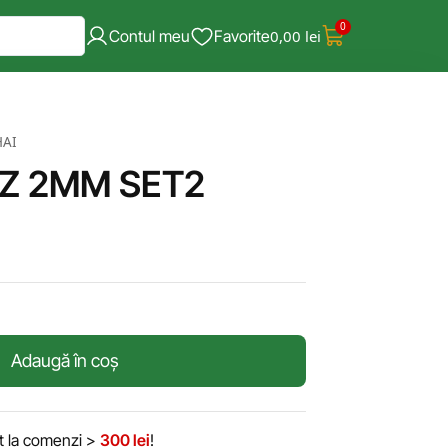
0
Contul meu
Favorite
0,00
lei
HAI
TZ 2MM SET2
Adaugă în coș
it la comenzi >
300 lei
!