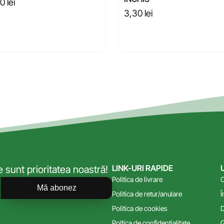
60
lei
3,30
lei
LINK-URI RAPIDE
sunt prioritatea noastră!
Politica de livrare
C
Mă abonez
Politica de retur/anulare
Î
Politica de cookies
D
Poltica de confidențialitate
G