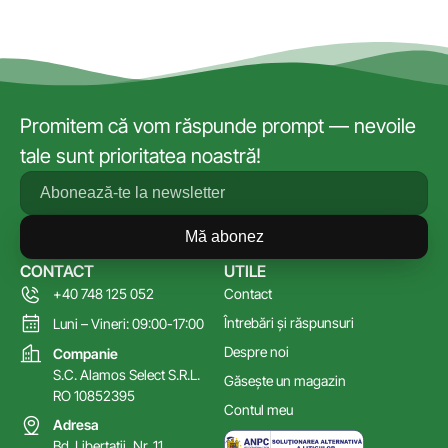
Promitem că vom răspunde prompt — nevoile
tale sunt prioritatea noastră!
Mă abonez
CONTACT
UTILE
+40 748 125 052
Contact
Întrebări și răspunsuri
Luni – Vineri: 09:00-17:00
Despre noi
Companie
S.C. Alamos Select S.R.L.
Găsește un magazin
RO 10852395
Contul meu
Adresa
Bd. Libertatii, Nr. 11,