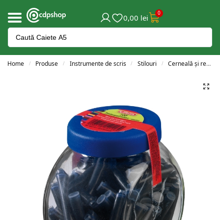
0
0,00
lei
Home
Produse
Instrumente de scris
Stilouri
Cerneală și rezerve
/
/
/
/