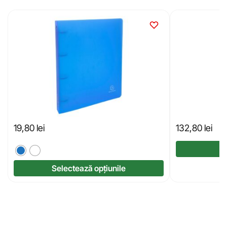
19,80
lei
132,80
lei
Selectează opțiunile