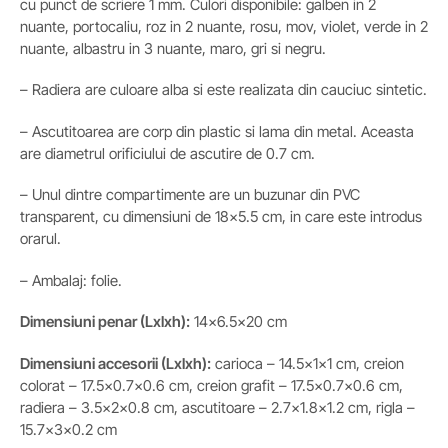
cu punct de scriere 1 mm. Culori disponibile: galben in 2
nuante, portocaliu, roz in 2 nuante, rosu, mov, violet, verde in 2
nuante, albastru in 3 nuante, maro, gri si negru.
– Radiera are culoare alba si este realizata din cauciuc sintetic.
– Ascutitoarea are corp din plastic si lama din metal. Aceasta
are diametrul orificiului de ascutire de 0.7 cm.
– Unul dintre compartimente are un buzunar din PVC
transparent, cu dimensiuni de 18×5.5 cm, in care este introdus
orarul.
– Ambalaj: folie.
Dimensiuni penar (Lxlxh):
14×6.5×20 cm
Dimensiuni accesorii
(Lxlxh)
:
carioca – 14.5x1x1 cm, creion
colorat – 17.5×0.7×0.6 cm, creion grafit – 17.5×0.7×0.6 cm,
radiera – 3.5x2x0.8 cm, ascutitoare – 2.7×1.8×1.2 cm, rigla –
15.7x3x0.2 cm