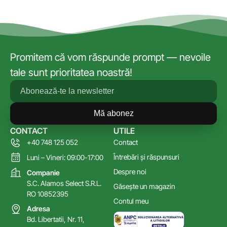
Promitem că vom răspunde prompt — nevoile
tale sunt prioritatea noastră!
Mă abonez
CONTACT
UTILE
+40 748 125 052
Contact
Întrebări și răspunsuri
Luni – Vineri: 09:00-17:00
Despre noi
Companie
S.C. Alamos Select S.R.L.
Găsește un magazin
RO 10852395
Contul meu
Adresa
Bd. Libertatii, Nr. 11,