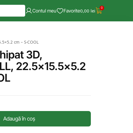
0
Contul meu
Favorite
0,00
lei
5.5×5.2 cm – S-COOL
hipat 3D,
L, 22.5×15.5×5.2
OL
Adaugă în coș