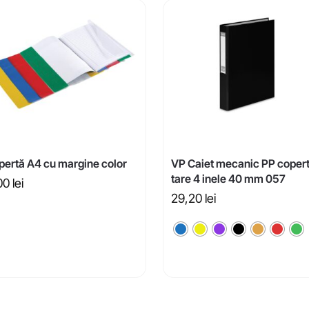
pertă A4 cu margine color
VP Caiet mecanic PP coper
tare 4 inele 40 mm 057
00
lei
29,20
lei