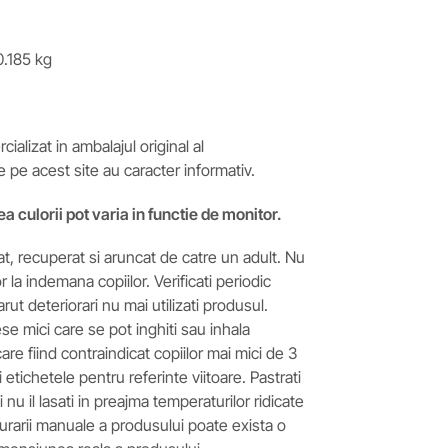
.185 kg
ializat in ambalajul original al
e pe acest site au caracter informativ.
ea culorii pot varia in functie de monitor.
t, recuperat si aruncat de catre un adult. Nu
 la indemana copiilor. Verificati periodic
arut deteriorari nu mai utilizati produsul.
e mici care se pot inghiti sau inhala
are fiind contraindicat copiilor mai mici de 3
si etichetele pentru referinte viitoare. Pastrati
nu il lasati in preajma temperaturilor ridicate
asurarii manuale a produsului poate exista o