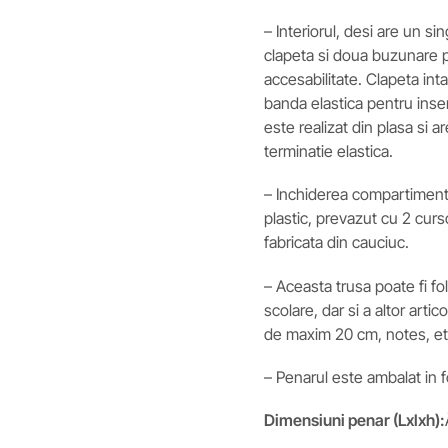
– Interiorul, desi are un 
clapeta si doua buzunare p
accesabilitate. Clapeta int
banda elastica pentru inse
este realizat din plasa si a
terminatie elastica.
– Inchiderea compartimentu
plastic, prevazut cu 2 cur
fabricata din cauciuc.
– Aceasta trusa poate fi f
scolare, dar si a altor arti
de maxim 20 cm, notes, et
– Penarul este ambalat in fo
Dimensiuni penar (Lxlxh):