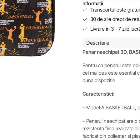
Informații
Transportul este gratu
30 de zile drept de ret
Livrare în 3 - 7 zile luc
Descriere
Penar neechipat 3D, BA
Pentru ca penarul este obie
cel mai des este esential c
buna dispozitie.
Caracteristici:
– Model:Â BASKETBALL, pe
– Penarul neechipat are o 
rezistenta fiind realizata d
fabricat din poliester si pla