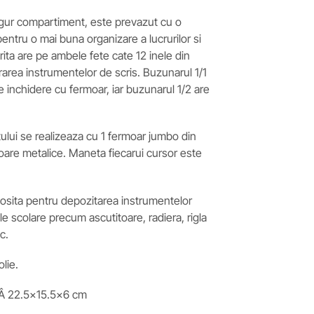
singur compartiment, este prevazut cu o
entru o mai buna organizare a lucrurilor si
arita are pe ambele fete cate 12 inele din
rarea instrumentelor de scris. Buzunarul 1/1
re inchidere cu fermoar, iar buzunarul 1/2 are
lui se realizeaza cu 1 fermoar jumbo din
soare metalice. Maneta fiecarui cursor este
olosita pentru depozitarea instrumentelor
cole scolare precum ascutitoare, radiera, rigla
c.
lie.
Â 22.5×15.5×6 cm