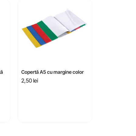
tă
Copertă A5 cu margine color
2,50
lei