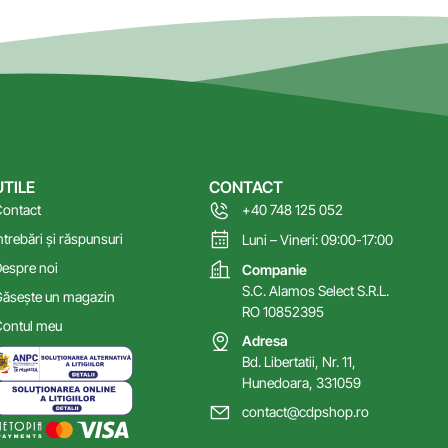
UTILE
CONTACT
ontact
+40 748 125 052
ntrebări și răspunsuri
Luni – Vineri: 09:00-17:00
espre noi
Companie
S.C. Alamos Select S.R.L.
ăsește un magazin
RO 10852395
ontul meu
Adresa
Bd. Libertatii, Nr. 11,
Hunedoara, 331059
contact@cdpshop.ro