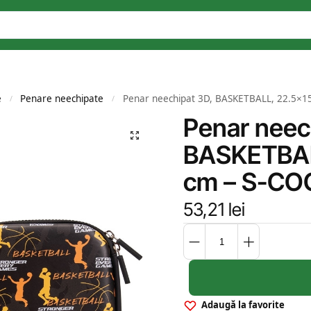
e
Penare neechipate
Penar neechipat 3D, BASKETBALL, 22.5×1
/
/
Penar neec
BASKETBAL
cm – S-CO
53,21
lei
Adaugă la favorite