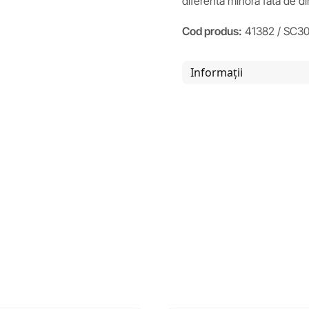
diferenta minora fata de d
Cod produs:
41382 / SC3
Informații