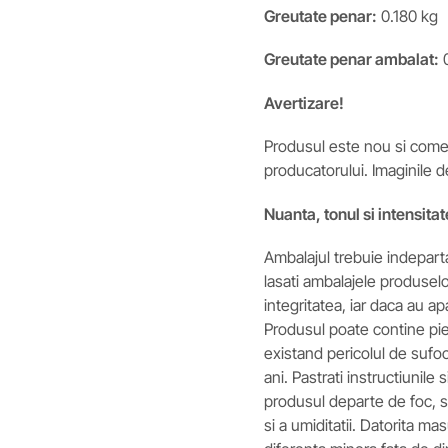
Greutate penar:
0.180 kg
Greutate penar ambalat:
0
Avertizare!
Produsul este nou si comerc
producatorului. Imaginile d
Nuanta, tonul si intensitat
Ambalajul trebuie indeparta
lasati ambalajele produselor
integritatea, iar daca au ap
Produsul poate contine pies
existand pericolul de sufoc
ani. Pastrati instructiunile 
produsul departe de foc, si 
si a umiditatii. Datorita m