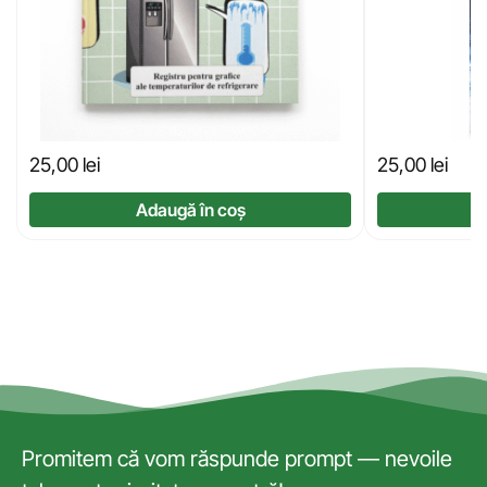
25,00
lei
25,00
lei
Adaugă în coș
Promitem că vom răspunde prompt — nevoile