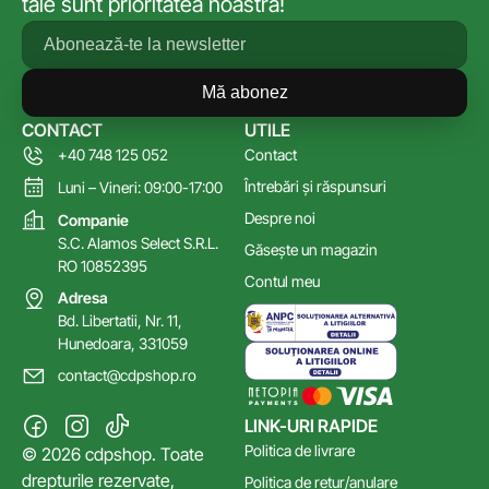
tale sunt prioritatea noastră!
Mă abonez
CONTACT
UTILE
+40 748 125 052
Contact
Întrebări și răspunsuri
Luni – Vineri: 09:00-17:00
Despre noi
Companie
S.C. Alamos Select S.R.L.
Găsește un magazin
RO 10852395
Contul meu
Adresa
Bd. Libertatii, Nr. 11,
Hunedoara, 331059
contact@cdpshop.ro
LINK-URI RAPIDE
Politica de livrare
© 2026 cdpshop. Toate
drepturile rezervate,
Politica de retur/anulare