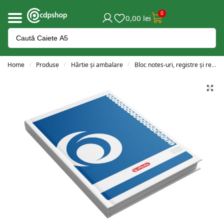
0
0,00
lei
Home
Produse
Hârtie și ambalare
Bloc notes-uri, registre și repertoare
/
/
/