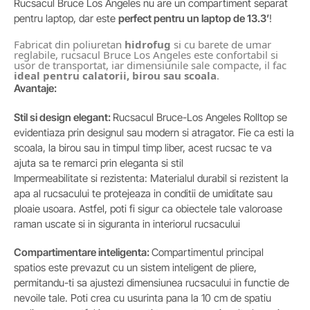
Rucsacul Bruce Los Angeles nu are un compartiment separat
pentru laptop, dar este
perfect pentru un laptop de 13.3’
!
Fabricat din poliuretan
hidrofug
si cu barete de umar
reglabile, rucsacul Bruce Los Angeles este confortabil si
usor de transportat, iar dimensiunile sale compacte, il fac
ideal pentru calatorii, birou sau scoala
.
Avantaje:
Stil si design elegant:
Rucsacul Bruce-Los Angeles Rolltop se
evidentiaza prin designul sau modern si atragator. Fie ca esti la
scoala, la birou sau in timpul timp liber, acest rucsac te va
ajuta sa te remarci prin eleganta si stil
Impermeabilitate si rezistenta: Materialul durabil si rezistent la
apa al rucsacului te protejeaza in conditii de umiditate sau
ploaie usoara. Astfel, poti fi sigur ca obiectele tale valoroase
raman uscate si in siguranta in interiorul rucsacului
Compartimentare inteligenta:
Compartimentul principal
spatios este prevazut cu un sistem inteligent de pliere,
permitandu-ti sa ajustezi dimensiunea rucsacului in functie de
nevoile tale. Poti crea cu usurinta pana la 10 cm de spatiu