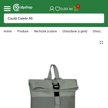
0
0,00
lei
Home
Produse
Rechizite școlare
Ghiozdane și genți
Ghiozdane adolescenți
/
/
/
/