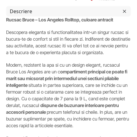
Descriere
Rucsac Bruce – Los Angeles Rolltop, culoare antracit
Descopera eleganta si functionalitatea intr-un singur rucsac si
bucura-te de confort si stil in fiecare zi. Indiferent de destinatie
sau activitate, acest rucsac iti va oferi tot ce ai nevoie pentru
a te bucura de o experienta placuta si organizata.
Modern, rezistent la apa si cu un design elegant, rucsacul
Bruce Los Angeles are un c
ompartiment principal ce poate fi
marit sau micsorat prin intermediul unei sectiuni pliabile
inteligente
situata in partea superioara, care se inchide cu un
fermoar robust si o catarama care se integreaza perfect in
design. Cu o capacitate de 7 pana la 9 L, cand este complet
derulat, rucsacul
dispune de buzunare interioare pentru
accesorii personale
precum telefonul si cheile. In plus, are un
buzunar suplimentar pe spate, cu inchidere cu fermoar, pentru
acces rapid la articolele esentiale.