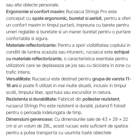
sau alte obiecte personale.
Ergonomie si confort maxim:
Rucsacul Strings Pro este
conceput cu
spate ergonomic, buretat si aerisit
, pentru a oferi
un confort maxim in timpul purtarii, impreuna cu barete pentru
umeri reglabile si buretate si un maner buretat pentru o purtare
confortabila si sigura.
Materiale reflectorizante:
Pentru a spori vizibilitatea copilului in
conditii de lumina scazuta sau intuneric, rucsacul este
echipat
cu materiale reflectorizante
, o caracteristica esentiala pentru
utilizatorii care se deplaseaza pe jos sau cu bicicleta in zone cu
trafic intens.
Versatilitate:
Rucsacul este destinat pentru
grupa de varsta 11-
16 ani
si poate fi utilizat in mai multe situatii, inclusiv in timpul
scolii, timpului liber, sportului sau excursiilor in natura.
Rezistenta si durabilitate:
Fabricat din
poliester rezistent
,
rucsacul Strings Pro este rezistent si durabil, putand fi folosit
pentru o perioada indelungata de timp.
Dimensiuni generoase:
Cu dimensiunile sale de 43 x 29 x 22
cm si un volum de 28L, acest rucsac este suficient de spatios
pentru a putea transporta cu usurinta toate obiectele