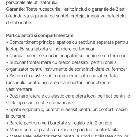
personale ale utilizatorului.
Garantie
:
Toate rucsacurile Herlitz includ o
garantie de 2 ani
,
oferindu-va siguranta ca sunteti protejat impotriva defectelor
de fabricatie.
Particularitati si compartimentare
• Compartiment principal spatios cu sectiune separata pentru
laptop 15’ sau tableta si inchidere cu fermoar
• Compartiment secundar incapator cu inchidere cu fermoar
• Buzunar frontal mare cu breloc detasabil pentru chei si
organizator pentru instrumente de scris; inchidere cu fermoar
• Sistem din elastic sub forma incrucisata asezat pe fata
rucsacului pentru usurarea transportarii unor obiecte
vestimentare
• Buzunare laterale cu elastic care ofera locul perfect pentru o
sticla apa sau o cutie cu mancare
• Spate ergonomic, buretat si aerisit pentru un confort maxim
la purtare
• Barete pentru umeri buretate si reglabile in 2 puncte
• Maner buretat practic cu zona de prindere confortabila
• Materialele reflectorizante pentru a spori vizibilitatea copiilor