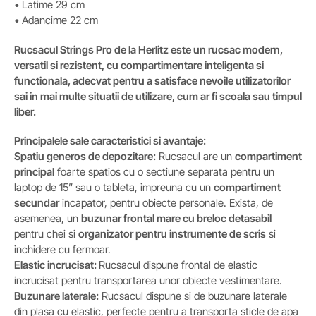
• Latime 29 cm
• Adancime 22 cm
Rucsacul Strings Pro de la Herlitz este un rucsac modern,
versatil si rezistent, cu compartimentare inteligenta si
functionala, adecvat pentru a satisface nevoile utilizatorilor
sai in mai multe situatii de utilizare, cum ar fi scoala sau timpul
liber.
Principalele sale caracteristici si avantaje:
Spatiu generos de depozitare:
Rucsacul are un
compartiment
principal
foarte spatios cu o sectiune separata pentru un
laptop de 15” sau o tableta, impreuna cu un
compartiment
secundar
incapator, pentru obiecte personale. Exista, de
asemenea, un
buzunar frontal mare cu breloc detasabil
pentru chei si
organizator pentru instrumente de scris
si
inchidere cu fermoar.
Elastic incrucisat:
Rucsacul dispune frontal de elastic
incrucisat pentru transportarea unor obiecte vestimentare.
Buzunare laterale:
Rucsacul dispune si de buzunare laterale
din plasa cu elastic, perfecte pentru a transporta sticle de apa