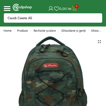
0
0,00
lei
Home
Produse
Rechizite școlare
Ghiozdane și genți
Ghiozdane clasele 3-4
/
/
/
/