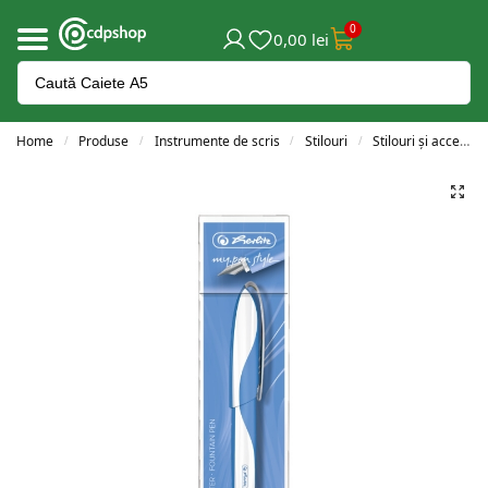
0
0,00
lei
Home
Produse
Instrumente de scris
Stilouri
Stilouri și accesorii
/
/
/
/