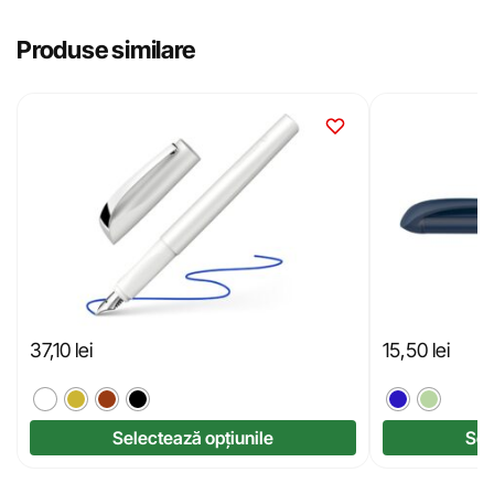
Produse similare
37,10
lei
15,50
lei
Selectează opțiunile
Sel