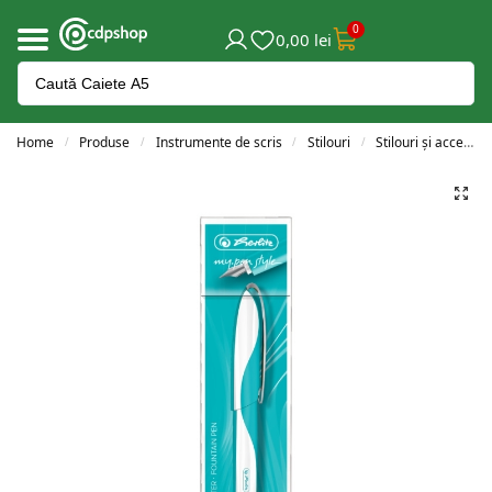
0
0,00
lei
Home
Produse
Instrumente de scris
Stilouri
Stilouri și accesorii
/
/
/
/