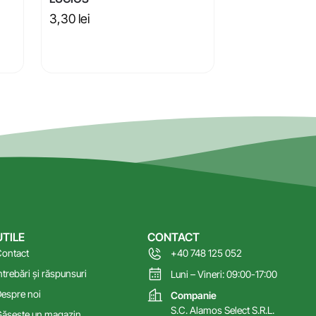
3,30
lei
UTILE
CONTACT
ontact
+40 748 125 052
ntrebări și răspunsuri
Luni – Vineri: 09:00-17:00
espre noi
Companie
S.C. Alamos Select S.R.L.
ăsește un magazin