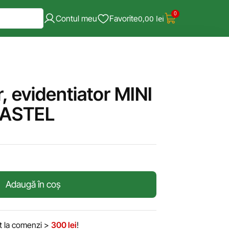
0
Contul meu
Favorite
0,00
lei
, evidentiator MINI
PASTEL
Adaugă în coș
it la comenzi >
300 lei
!