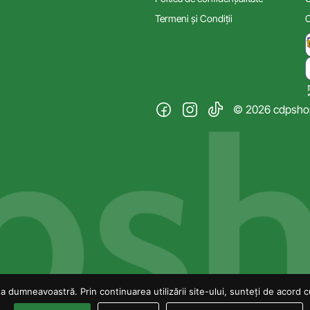
Termeni și Condiții
C
© 2026 cdpshop.
 dumneavoastră. Prin continuarea utilizării site-ului, sunteți de acord cu 