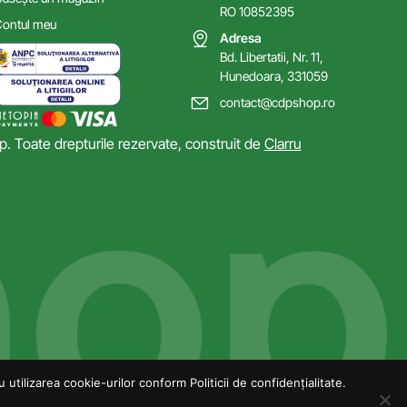
RO 10852395
ontul meu
Adresa
Bd. Libertatii, Nr. 11,
Hunedoara, 331059
contact@cdpshop.ro
 Toate drepturile rezervate, construit de
Clarru
utilizarea cookie-urilor conform Politicii de confidențialitate.