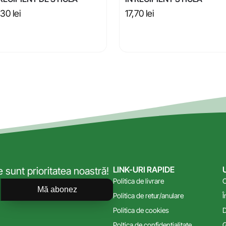
,30
lei
17,70
lei
LINK-URI RAPIDE
sunt prioritatea noastră!
Politica de livrare
C
Mă abonez
Politica de retur/anulare
Î
Politica de cookies
D
Poltica de confidențialitate
G