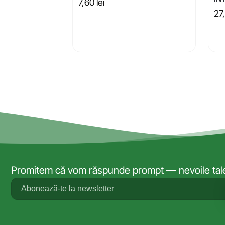
7,60
lei
27
Promitem că vom răspunde prompt — nevoile tale 