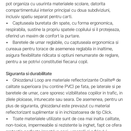
pot organiza cu usurinta materialele scolare, datorita
compartimentului interior principal cu doua subdiviziuni,
inclusiv spatiu separat pentru carti.
• Captuseala buretata din spate, cu forma ergonomica,
respirabila, sustine la propriu spatele copilului si il protejeaza,
oferind un maxim de confort la purtare.
• Baretele de umar reglabile, cu captuseala ergonomica si
cureaua pentru torace de asemenea reglabila in inaltime,
asigura flexibilitate ridicata si optiuni nenumarate de reglare,
pentru a se potrivi constitutiei fiecarui copil.
Siguranta si durabilitate
• Ghiozdanul Loop are materiale reflectorizante Oralite® de
calitate superioara (nu contine PVC) pe fata, pe laterale si pe
baretele de umar, care sporesc vizibilitatea copiilor in trafic, in
zilele ploioase, intunecate sau seara. De asemenea, pentru un
plus de siguranta, ghiozdanul este prevazut cu material
reflectorizant suplimentar si in inchizatoarea de tip Click.
• Toate materialele utilizate sunt de cea mai inalta calitate,
non-toxice, impermeabile si rezistente la inghet, fapt ce ofera