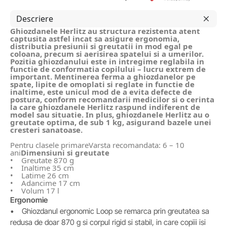
Descriere
Ghiozdanele Herlitz au structura rezistenta atent
captusita astfel incat sa asigure ergonomia,
distributia presiunii si greutatii in mod egal pe
coloana, precum si aerisirea spatelui si a umerilor.
Pozitia ghiozdanului este in intregime reglabila in
functie de conformatia copilului – lucru extrem de
important. Mentinerea ferma a ghiozdanelor pe
spate, lipite de omoplati si reglate in functie de
inaltime, este unicul mod de a evita defecte de
postura, conform recomandarii medicilor si o cerinta
la care ghiozdanele Herlitz raspund indiferent de
model sau situatie. In plus, ghiozdanele Herlitz au o
greutate optima, de sub 1 kg, asigurand bazele unei
cresteri sanatoase.
Pentru clasele primareVarsta recomandata: 6 – 10
ani
Dimensiuni si greutate
• Greutate 870 g
• Inaltime 35 cm
• Latime 26 cm
• Adancime 17 cm
• Volum 17 l
Ergonomie
• Ghiozdanul ergonomic Loop se remarca prin greutatea sa
redusa de doar 870 g si corpul rigid si stabil, in care copiii isi