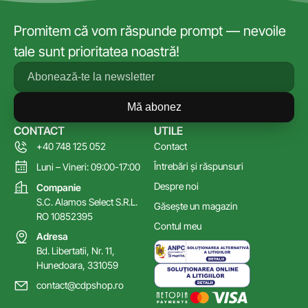
Promitem că vom răspunde prompt — nevoile
tale sunt prioritatea noastră!
Mă abonez
CONTACT
UTILE
+40 748 125 052
Contact
Întrebări și răspunsuri
Luni – Vineri: 09:00-17:00
Despre noi
Companie
S.C. Alamos Select S.R.L.
Găsește un magazin
RO 10852395
Contul meu
Adresa
Bd. Libertatii, Nr. 11,
Hunedoara, 331059
contact@cdpshop.ro