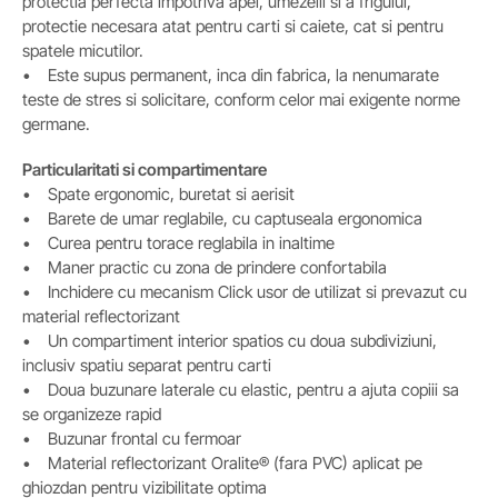
protectia perfecta impotriva apei, umezelii si a frigului,
protectie necesara atat pentru carti si caiete, cat si pentru
spatele micutilor.
• Este supus permanent, inca din fabrica, la nenumarate
teste de stres si solicitare, conform celor mai exigente norme
germane.
Particularitati si compartimentare
• Spate ergonomic, buretat si aerisit
• Barete de umar reglabile, cu captuseala ergonomica
• Curea pentru torace reglabila in inaltime
• Maner practic cu zona de prindere confortabila
• Inchidere cu mecanism Click usor de utilizat si prevazut cu
material reflectorizant
• Un compartiment interior spatios cu doua subdiviziuni,
inclusiv spatiu separat pentru carti
• Doua buzunare laterale cu elastic, pentru a ajuta copiii sa
se organizeze rapid
• Buzunar frontal cu fermoar
• Material reflectorizant Oralite® (fara PVC) aplicat pe
ghiozdan pentru vizibilitate optima