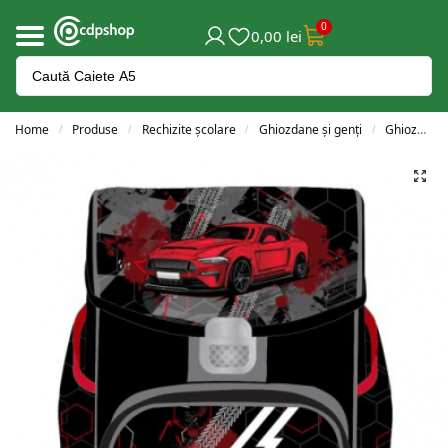
0
0,00
lei
Home
Produse
Rechizite școlare
Ghiozdane și genți
Ghiozdane clasele 0-2
/
/
/
/